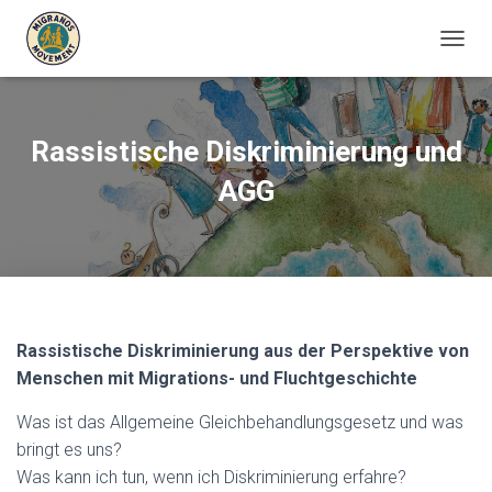
T
O
G
G
L
Rassistische Diskriminierung und
E
N
AGG
A
V
I
G
A
T
I
O
Rassistische Diskriminierung aus der Perspektive von
N
Menschen mit Migrations- und Fluchtgeschichte
Was ist das Allgemeine Gleichbehandlungsgesetz und was
bringt es uns?
Was kann ich tun, wenn ich Diskriminierung erfahre?